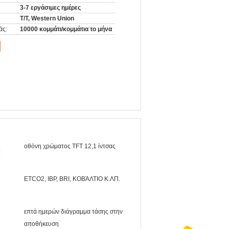
3-7 εργάσιμες ημέρες
T/T, Western Union
άς:
10000 κομμάτι/κομμάτια το μήνα
οθόνη χρώματος TFT 12,1 ίντσας
:
ETCO2, IBP, BRI, ΚΟΒΆΛΤΙΟ Κ.ΛΠ.
επτά ημερών διάγραμμα τάσης στην
αποθήκευση