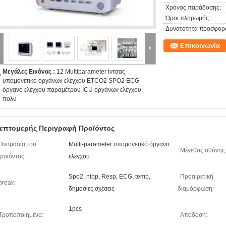
Χρόνος παράδοσης:
Όροι πληρωμής:
Δυνατότητα προσφορ
Επικοινωνία
Μεγάλες Εικόνας :
12 Multiparameter ίντσας
υπομονετικό οργάνων ελέγχου ETCO2 SPO2 ECG
όργανο ελέγχου παραμέτρου ICU οργάνων ελέγχου
πολυ
επτομερής Περιγραφή Προϊόντος
Ονομασία του
Multi-parameter υπομονετικό όργανο
Μέγεθος οθόνης
ροϊόντος:
ελέγχου
Spo2, nibp, Resp, ECG, temp,
Προαιρετική
break:
δημόσιες σχέσεις
διαμόρφωση:
1pcs
Τροποποιημένο:
Απόδοση: