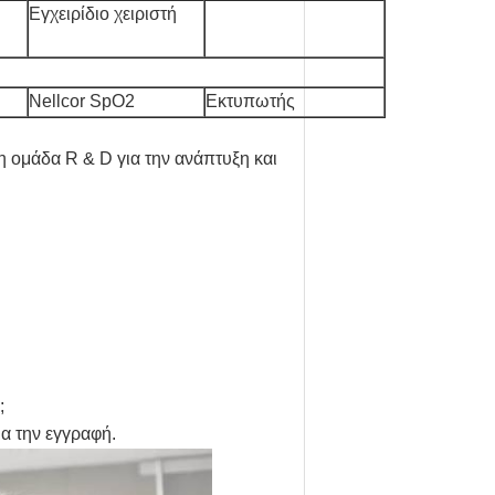
Εγχειρίδιο χειριστή
Nellcor SpO2
Εκτυπωτής
η ομάδα R & D για την ανάπτυξη και
;
α την εγγραφή.