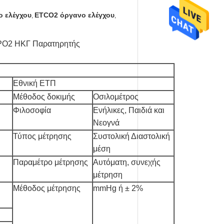
ο ελέγχου
ETCO2 όργανο ελέγχου
,
,
SPO2 ΗΚΓ Παρατηρητής
Εθνική ΕΤΠ
Μέθοδος δοκιμής
Οσιλομέτρος
Φιλοσοφία
Ενήλικες, Παιδιά και
Νεογνά
Τύπος μέτρησης
Συστολική Διαστολική
μέση
Παραμέτρο μέτρησης
Αυτόματη, συνεχής
μέτρηση
Μέθοδος μέτρησης
mmHg ή ± 2%