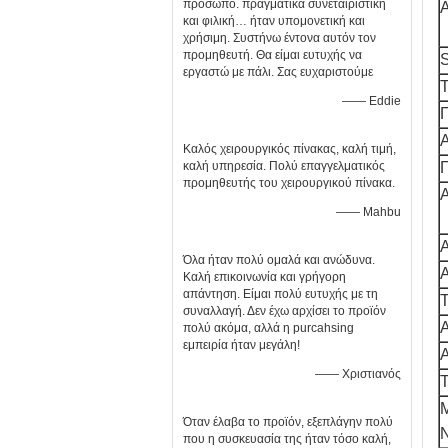
πρόσωπο. πραγματικά συνεταιριστική
Α
και φιλική… ήταν υπομονετική και
χρήσιμη. Συστήνω έντονα αυτόν τον
προμηθευτή. Θα είμαι ευτυχής να
εργαστώ με πάλι. Σας ευχαριστούμε
—— Eddie
Π
Α
Καλός χειρουργικός πίνακας, καλή τιμή,
καλή υπηρεσία. Πολύ επαγγελματικός
προμηθευτής του χειρουργικού πίνακα.
Α
—— Mahbu
Όλα ήταν πολύ ομαλά και ανώδυνα.
Α
Καλή επικοινωνία και γρήγορη
απάντηση. Είμαι πολύ ευτυχής με τη
συναλλαγή. Δεν έχω αρχίσει το προϊόν
Α
πολύ ακόμα, αλλά η purcahsing
εμπειρία ήταν μεγάλη!
—— Χριστιανός
Τ
Μ
Όταν έλαβα το προϊόν, εξεπλάγην πολύ
που η συσκευασία της ήταν τόσο καλή,