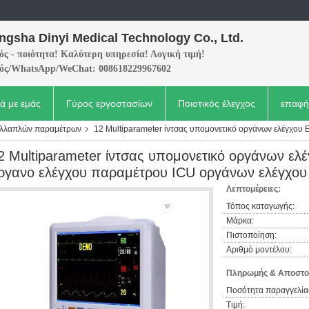
ngsha Dinyi Medical Technology Co., Ltd.
ς - ποιότητα! Καλύτερη υπηρεσία! Λογική τιμή!
ός/WhatsApp/WeChat: 008618229967602
κά με εμάς
Γύρος εργοστασίων
Ποιοτικός έλεγχος
επαφή
ολλαπλών παραμέτρων
12 Multiparameter ίντσας υπομονετικό οργάνων ελέγχο
2 Multiparameter ίντσας υπομονετικό οργάνων 
ργανο ελέγχου παραμέτρου ICU οργάνων ελέγχου
Λεπτομέρειες:
Τόπος καταγωγής:
Μάρκα:
Πιστοποίηση:
Αριθμό μοντέλου:
Πληρωμής & Αποστο
Ποσότητα παραγγελία
Τιμή: