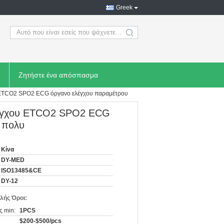
Greek
search
Ζητήστε ένα απόσπασμα
υ ETCO2 SPO2 ECG όργανο ελέγχου παραμέτρου
ελέγχου ETCO2 SPO2 ECG
 πολυ
Κίνα
DY-MED
ISO13485&CE
DY-12
λής Όροι:
ς min:
1PCS
$200-$500/pcs