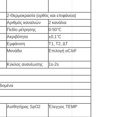
2-Θερμοκρασία (ορθός και επιφάνεια)
Αριθμός καναλιών
2 κανάλια
Πεδίο μέτρησης
0-50°C
Ακριβότητα
±0,1°C
Εμφάνιση
Τ1, Τ2, ∆Τ
Μονάδα
Επιλογή oC/oF
Κύκλος ανανέωσης
1s-2s
εδομένα
Αισθητήρας SpO2
Έλεγχος TEMP