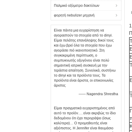
Παλμικό οξύμετρο δακτύλων
φορητή nebulizer μηχανή
1
Είναι πάντα μια ευχαρίστηση να
Π
αγοραστούν τα στοιχεία από το dinyi.
Είμαι πελάτης επανάληψης δικοί τους
και έχω βρεί όλα τα στοιχεία που έχω
αγοράσει πιό ικανοποιητικό. Στη
συγκεκριμένη περίπτωση, ο
συμπυκνωτής οξυγόνου είναι πολύ
σημαντική ιατρική συσκευή με την
τεράστια απαίτηση. Συνολικά, συστήνω
το dinyi και τα προϊόντα τους. Τα
προϊόντα είναι άριστα, οι επικοινωνίες
άριστες
—— Nagendra Shrestha
Είμαι πραγματικά ευχαριστημένος από
Π
αυτό το προϊόν…. είναι ακριβώς το ίδιο
δεδομένου ότι έχει περιγράψει (ίσως
καλύτερα)… Ο προμηθευτής είναι
αξιόπιστος. Η Jennifer είναι θαυμάσιο