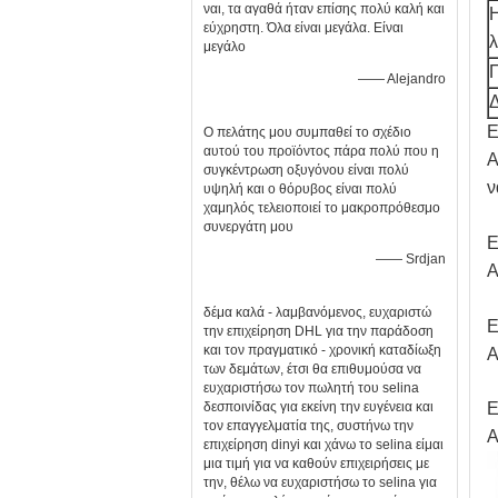
ναι, τα αγαθά ήταν επίσης πολύ καλή και
Η
εύχρηστη. Όλα είναι μεγάλα. Είναι
λ
μεγάλο
Π
—— Alejandro
Ε
Ο πελάτης μου συμπαθεί το σχέδιο
αυτού του προϊόντος πάρα πολύ που η
Α
συγκέντρωση οξυγόνου είναι πολύ
ν
υψηλή και ο θόρυβος είναι πολύ
χαμηλός τελειοποιεί το μακροπρόθεσμο
συνεργάτη μου
Ε
—— Srdjan
Α
δέμα καλά - λαμβανόμενος, ευχαριστώ
Ε
την επιχείρηση DHL για την παράδοση
και τον πραγματικό - χρονική καταδίωξη
Α
των δεμάτων, έτσι θα επιθυμούσα να
ευχαριστήσω τον πωλητή του selina
δεσποινίδας για εκείνη την ευγένεια και
Ε
τον επαγγελματία της, συστήνω την
Α
επιχείρηση dinyi και χάνω το selina είμαι
μια τιμή για να καθούν επιχειρήσεις με
την, θέλω να ευχαριστήσω το selina για