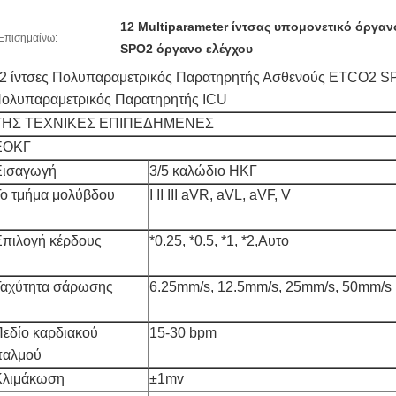
12 Multiparameter ίντσας υπομονετικό όργαν
Επισημαίνω:
SPO2 όργανο ελέγχου
2 ίντσες Πολυπαραμετρικός Παρατηρητής Ασθενούς ETCO2 
ολυπαραμετρικός Παρατηρητής ICU
ΤΗΣ ΤΕΧΝΙΚΕΣ ΕΠΙΠΕΔΗΜΕΝΕΣ
ΕΟΚΓ
Εισαγωγή
3/5 καλώδιο ΗΚΓ
Το τμήμα μολύβδου
Ι ΙΙ ΙΙΙ aVR, aVL, aVF, V
Επιλογή κέρδους
*0.25, *0.5, *1, *2,Αυτο
Ταχύτητα σάρωσης
6.25mm/s, 12.5mm/s, 25mm/s, 50mm/s
εδίο καρδιακού
15-30 bpm
παλμού
Κλιμάκωση
±1mv