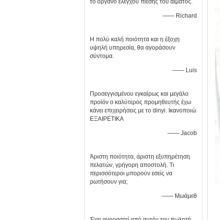
το όργανο ελέγχου πίεσης του αίματος.
—— Richard
Η πολύ καλή ποιότητα και η έξοχη
υψηλή υπηρεσία, θα αγοράσουν
σύντομα.
—— Luis
Προσεγγισμένου εγκαίρως και μεγάλο
προϊόν ο καλύτερος προμηθευτής έχω
κάνει επιχειρήσεις με το dinyi. Ικανοποιώ
ΕΞΑΙΡΕΤΙΚΑ
—— Jacob
Άριστη ποιότητα, άριστη εξυπηρέτηση
πελατών, γρήγορη αποστολή. Τι
περισσότεροι μπορούν εσείς να
ρωτήσουν για;
—— Μωάμεθ
Έχει αγοραστεί από αυτόν τον πωλητή