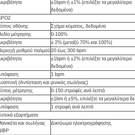
κριβότητα
±1bpm ή ±1% (επιλέξτε τα μεγαλύτερα
δεδομένα)
SPO2
Τύπος οθόνης
Σχήμα κύματος, δεδομένα
εδίο μέτρησης
0-100%
κριβότητα
± 2% (μεταξύ 70% και 100%)
Περιοχή ρυθμού παλμού
20 έως 300 bpm
κριβότητα
±1bpm ή ±2% (επιλέξτε τα μεγαλύτερα
δεδομένα)
Απόφαση
1 bpm
ναπνοή (Αντίσταση και ρινικός σωλήνας)
Τύπος μέτρησης
0-150 στροφές ανά λεπτό
κριβότητα
±1bm ή ±5%, επιλέξτε τα μεγαλύτερα δ
Απόφαση
1 στροφή ανά λεπτό
υπικά εξαρτήματα
ανικέτα και σωλήνας
Δικτύωμα ηλεκτρογράφησης
NIBP