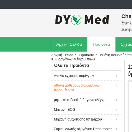
Cha
Υψηλό
Κινητ
Αρχική Σελίδα
Προϊόντα
Σχετι
Αρχική Σελίδα
Προϊόντα
οθόνη ασθενούς π
ICU οργάνων ελέγχου πολυ
Όλα τα Προϊόντα
1
ό
Αντλία έγχυσης συρίγγων
οθόνη ασθενούς πολλαπλών
παραμέτρων
μητρικό εμβρυϊκό όργανο ελέγχου
Μηχανή ECG
Μηχανή ανίχνευσης υπερήχου
Συμπυκνωτής οξυγόνου Respironics