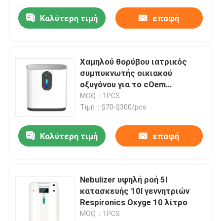
Καλύτερη τιμή
επαφή
Χαμηλού θορύβου ιατρικός
συμπυκνωτής οικιακού
οξυγόνου για το cOem
υποστήριξης παιδιών
MOQ：1PCS
Τιμή：$70-$300/pcs
Καλύτερη τιμή
επαφή
Nebulizer υψηλή ροή 5l
κατασκευής 10l γεννητριών
Respironics Oxyge 10 λίτρο
MOQ：1PCS