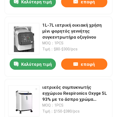
Καλύτερη τιμή
επαφή
1L-7L ιατρική οικιακή χρήση
μίνι φορητός γεννήτης
συγκεντρωτήρα οξυγόνου
MOQ：1PCS
Τιμή：$80-$300/pcs
Καλύτερη τιμή
επαφή
ιατρικός συμπυκνωτής
εγχώριου Respironics Oxyge 5L
93% με το άσπρο χρώμα
συναγερμών αγνότητας
MOQ：1PCS
Τιμή：$150-$380/pcs