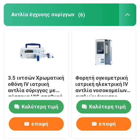
Αντλία έγχυσης συρίγγων
(6)
Χειρουργικό φως και προβολέας
Νοσοκομειακά κρεβάτια και έπιπλα
Μηχανή εξαεριστήρων ICU
αναισθησιολογικό μηχάνημα
3.5 ιντσών Χρωματική
Φορητή ογκομετρική
οθόνη IV ιατρική
ιατρική ηλεκτρική IV
αντλία σύριγγας με
αντλία νοσοκομείων
Μηχανή αποστειρωτή ατμού
σύστημα HIS σταθμού
αντλιών έγχυσης
αποβάθρας
Καλύτερη τιμή
Καλύτερη τιμή
Ψηφιακό όργανο ελέγχου πίεσης του αίματος
επαφή
επαφή
Εμβρυϊκό όργανο ελέγχου καρδιών Doppler