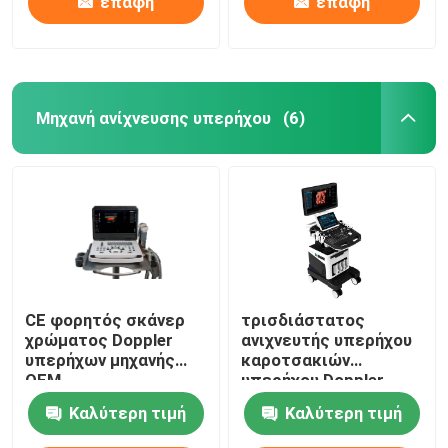
επαφή
επαφή
Μηχανή ανίχνευσης υπερήχου
(6)
CE φορητός σκάνερ
τρισδιάστατος
χρώματος Doppler
ανιχνευτής υπερήχου
υπερήχων μηχανής
καροτσακιών
OEM
υπερήχου Doppler
χρώματος 4D 5D για
Καλύτερη τιμή
Καλύτερη τιμή
OB GYN