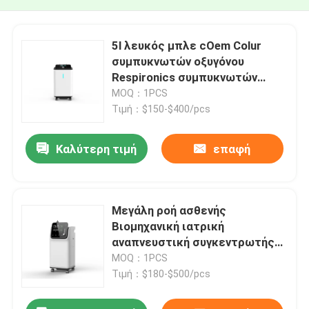
5l λευκός μπλε cOem Colur
συμπυκνωτών οξυγόνου
Respironics συμπυκνωτών
οξυγόνου
MOQ：1PCS
Τιμή：$150-$400/pcs
Καλύτερη τιμή
επαφή
Μεγάλη ροή ασθενής
Βιομηχανική ιατρική
αναπνευστική συγκεντρωτής
οξυγόνου 5L
MOQ：1PCS
Τιμή：$180-$500/pcs