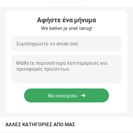
Μηχανή ECG
Αφήστε ένα μήνυμα
We bellen je snel terug!
Μηχανή ανίχνευσης υπερήχου
Συμπυκνωτής οξυγόνου Respironics
Ιατρική αντλία αναρροφής
CPAP APAP BIPAP
Νεογέννητο θερμοφόρο και θερμοκοιτίδα
ΑΛΛΕΣ ΚΑΤΗΓΟΡΙΕΣ ΑΠΟ ΜΑΣ
Μεταφορτωτό ΑΕΔ & Αποσύνδεσμος