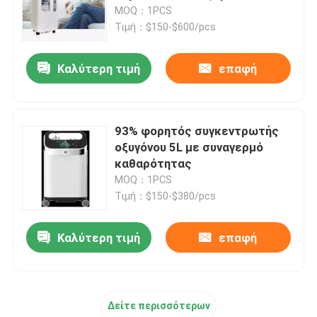
Generador 93% Respironics
MOQ：1PCS
Τιμή：$150-$600/pcs
Ξενάγηση στο εργοστάσιο
Καλύτερη τιμή
επαφή
Ελεγχος ποιότητας
Επικοινωνήστε μαζί μας
93% φορητός συγκεντρωτής
οξυγόνου 5L με συναγερμό
καθαρότητας
Ζητήστε μια προσφορά
MOQ：1PCS
Τιμή：$150-$380/pcs
Αντλία έγχυσης συρίγγων
Καλύτερη τιμή
επαφή
οθόνη ασθενούς πολλαπλών παραμέτρων
Δείτε περισσότερων
μητρικό εμβρυϊκό όργανο ελέγχου