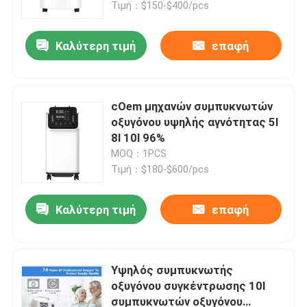
Τιμή：$150-$400/pcs
Καλύτερη τιμή
επαφή
cOem μηχανών συμπυκνωτών
οξυγόνου υψηλής αγνότητας 5l
8l 10l 96%
MOQ：1PCS
Τιμή：$180-$600/pcs
Καλύτερη τιμή
επαφή
Σπίτι
Προϊόντα
Υψηλός συμπυκνωτής
οξυγόνου συγκέντρωσης 10l
συμπυκνωτών οξυγόνου
Σχετικά με εμάς