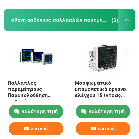
Ψηφιακό θερμόμετρο θερμοκρασίας
οθόνη ασθενούς πολλαπλών παραμέτρων
(8)
Παλμικό οξύμετρο δακτύλων
φορητή nebulizer μηχανή
Πολλαπλές
Μορφωματικό
παραμέτρους
υπομονετικό όργανο
Παρακολούθηση
ελέγχου 15 ίντσας
ασθενών ζωτικά
υπομονετικό
σημεία Κεντρικό
σημαδιών ICU οργάνων
Καλύτερη τιμή
Καλύτερη τιμή
σύστημα
ελέγχου ζωτικής
παρακολούθησης
σημασίας
επαφή
επαφή