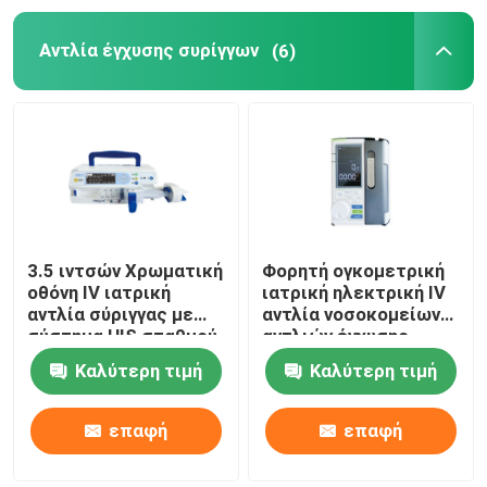
Αντλία έγχυσης συρίγγων
(6)
Χειρουργικό φως και προβολέας
Νοσοκομειακά κρεβάτια και έπιπλα
Μηχανή εξαεριστήρων ICU
αναισθησιολογικό μηχάνημα
3.5 ιντσών Χρωματική
Φορητή ογκομετρική
οθόνη IV ιατρική
ιατρική ηλεκτρική IV
αντλία σύριγγας με
αντλία νοσοκομείων
Μηχανή αποστειρωτή ατμού
σύστημα HIS σταθμού
αντλιών έγχυσης
αποβάθρας
Καλύτερη τιμή
Καλύτερη τιμή
Ψηφιακό όργανο ελέγχου πίεσης του αίματος
επαφή
επαφή
Εμβρυϊκό όργανο ελέγχου καρδιών Doppler