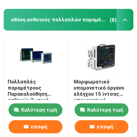
Ψηφιακό θερμόμετρο θερμοκρασίας
οθόνη ασθενούς πολλαπλών παραμέτρων
(8)
Παλμικό οξύμετρο δακτύλων
φορητή nebulizer μηχανή
Πολλαπλές
Μορφωματικό
παραμέτρους
υπομονετικό όργανο
Παρακολούθηση
ελέγχου 15 ίντσας
ασθενών ζωτικά
υπομονετικό
σημεία Κεντρικό
σημαδιών ICU οργάνων
Καλύτερη τιμή
Καλύτερη τιμή
σύστημα
ελέγχου ζωτικής
παρακολούθησης
σημασίας
επαφή
επαφή