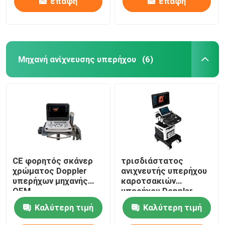
επαφή
επαφή
Μηχανή ανίχνευσης υπερήχου
(6)
CE φορητός σκάνερ
τρισδιάστατος
χρώματος Doppler
ανιχνευτής υπερήχου
υπερήχων μηχανής
καροτσακιών
OEM
υπερήχου Doppler
χρώματος 4D 5D για
Καλύτερη τιμή
Καλύτερη τιμή
OB GYN