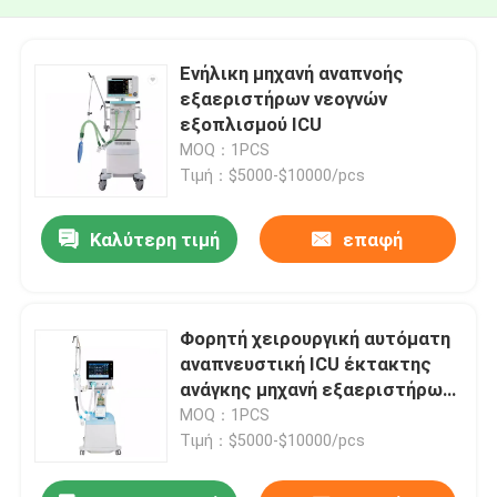
Ενήλικη μηχανή αναπνοής
εξαεριστήρων νεογνών
εξοπλισμού ICU
MOQ：1PCS
Τιμή：$5000-$10000/pcs
Καλύτερη τιμή
επαφή
Φορητή χειρουργική αυτόματη
αναπνευστική ICU έκτακτης
ανάγκης μηχανή εξαεριστήρων
εξοπλισμού
MOQ：1PCS
Τιμή：$5000-$10000/pcs