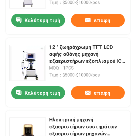
Τιμή：$5000-$10000/pcs
Καλύτερη τιμή
επαφή
12 " ζωηρόχρωμη TFT LCD
αφής οθόνης μηχανή
εξαεριστήρων εξοπλισμού ICU
νοσοκομείων χειρουργική
MOQ：1PCS
Τιμή：$5000-$10000/pcs
Καλύτερη τιμή
επαφή
Σπίτι
Προϊόντα
Ηλεκτρική μηχανή
εξαεριστήρων συστημάτων
εξαεριστήρων μηχανών
Σχετικά με εμάς