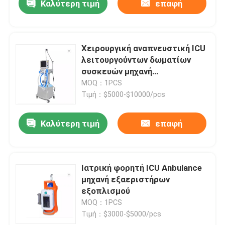
Καλύτερη τιμή
επαφή
Χειρουργική αναπνευστική ICU
λειτουργούντων δωματίων
συσκευών μηχανή
εξαεριστήρων εξοπλισμού
MOQ：1PCS
Τιμή：$5000-$10000/pcs
Καλύτερη τιμή
επαφή
Ιατρική φορητή ICU Anbulance
μηχανή εξαεριστήρων
εξοπλισμού
MOQ：1PCS
Τιμή：$3000-$5000/pcs