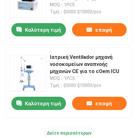
εξαεριστήρων καθαρού αέρα
MOQ：1PCS
ICU για την έκτακτη ανάγκη ICU
Τιμή：$5000-$10000/pcs
Ξενάγηση στο εργοστάσιο
Καλύτερη τιμή
επαφή
Ελεγχος ποιότητας
Επικοινωνήστε μαζί μας
Ιατρική Ventilador μηχανή
νοσοκομείων αναπνοής
μηχανών CE για το cOem ICU
Ζητήστε μια προσφορά
MOQ：1PCS
Τιμή：$5000-$10000/pcs
Αντλία έγχυσης συρίγγων
Καλύτερη τιμή
επαφή
οθόνη ασθενούς πολλαπλών παραμέτρων
Δείτε περισσότερων
μητρικό εμβρυϊκό όργανο ελέγχου