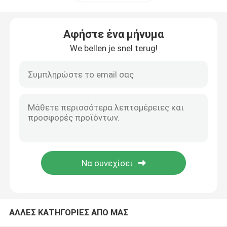
Μηχανή ECG
Αφήστε ένα μήνυμα
We bellen je snel terug!
Μηχανή ανίχνευσης υπερήχου
Συμπυκνωτής οξυγόνου Respironics
Ιατρική αντλία αναρροφής
CPAP APAP BIPAP
Νεογέννητο θερμοφόρο και θερμοκοιτίδα
ΑΛΛΕΣ ΚΑΤΗΓΟΡΙΕΣ ΑΠΟ ΜΑΣ
Μεταφορτωτό ΑΕΔ & Αποσύνδεσμος