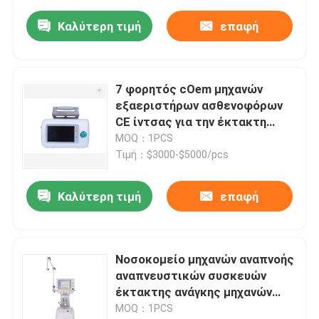
Καλύτερη τιμή
επαφή
7 φορητός cOem μηχανών
εξαεριστήρων ασθενοφόρων
CE ίντσας για την έκτακτη
ανάγκη
MOQ：1PCS
Τιμή：$3000-$5000/pcs
Καλύτερη τιμή
επαφή
Νοσοκομείο μηχανών αναπνοής
αναπνευστικών συσκευών
έκτακτης ανάγκης μηχανών
εγχώριων ICU εξαεριστήρων
MOQ：1PCS