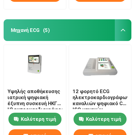
Μηχανή ECG
(5)
Υψηλής αποθήκευσης
12 φορητό ECG
ιατρική ψηφιακή
ηλεκτροκαρδιογράφων
έξυπνη συσκευή ΗΚΓ
καναλιών ψηφιακό CE
Ηλεκτροκαρδιογράφος
ISO μηχανών
6 καναλιών ΗΚΓ
μετάλλων
Καλύτερη τιμή
Καλύτερη τιμή