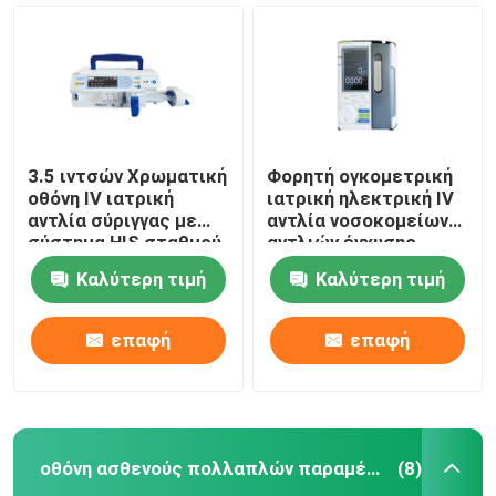
3.5 ιντσών Χρωματική
Φορητή ογκομετρική
οθόνη IV ιατρική
ιατρική ηλεκτρική IV
αντλία σύριγγας με
αντλία νοσοκομείων
σύστημα HIS σταθμού
αντλιών έγχυσης
αποβάθρας
Καλύτερη τιμή
Καλύτερη τιμή
επαφή
επαφή
Σπίτι
Προϊόντα
οθόνη ασθενούς πολλαπλών παραμέτρων
(8)
Σχετικά με εμάς