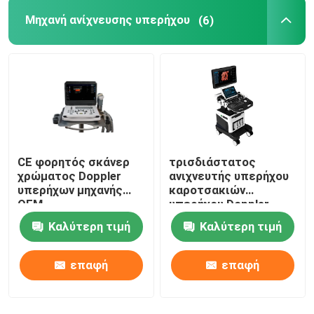
Μηχανή ανίχνευσης υπερήχου
(6)
Ψηφιακό θερμόμετρο θερμοκρασίας
Παλμικό οξύμετρο δακτύλων
φορητή nebulizer μηχανή
CE φορητός σκάνερ
τρισδιάστατος
χρώματος Doppler
ανιχνευτής υπερήχου
υπερήχων μηχανής
καροτσακιών
OEM
υπερήχου Doppler
χρώματος 4D 5D για
Καλύτερη τιμή
Καλύτερη τιμή
OB GYN
επαφή
επαφή