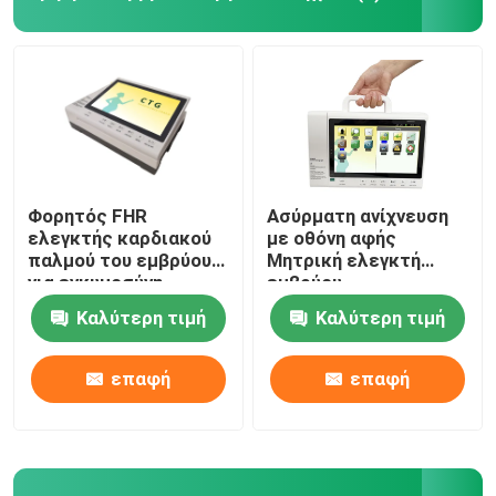
Μηχανή ECG
Μηχανή ανίχνευσης υπερήχου
Συμπυκνωτής οξυγόνου Respironics
Φορητός FHR
Ασύρματη ανίχνευση
ελεγκτής καρδιακού
με οθόνη αφής
παλμού του εμβρύου
Μητρική ελεγκτή
Ιατρική αντλία αναρροφής
για εγκυμοσύνη
εμβρύου
Καλύτερη τιμή
Καλύτερη τιμή
CPAP APAP BIPAP
επαφή
επαφή
Νεογέννητο θερμοφόρο και θερμοκοιτίδα
Μεταφορτωτό ΑΕΔ & Αποσύνδεσμος